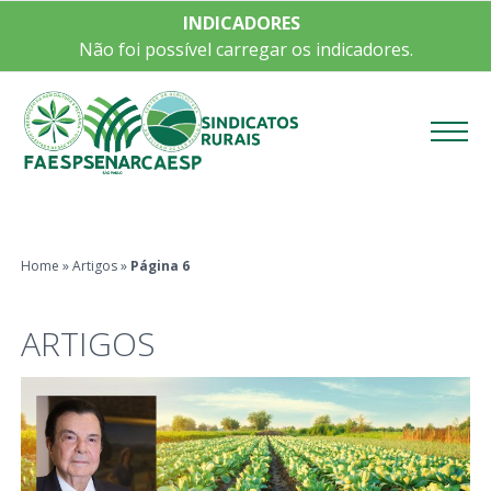
INDICADORES
Não foi possível carregar os indicadores.
Menu
Home
»
Artigos
»
Página 6
ARTIGOS