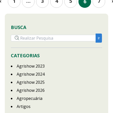
1
…
3
4
5
7
«
6
BUSCA
CATEGORIAS
Agrishow 2023
Agrishow 2024
Agrishow 2025
Agrishow 2026
Agropecuária
Artigos