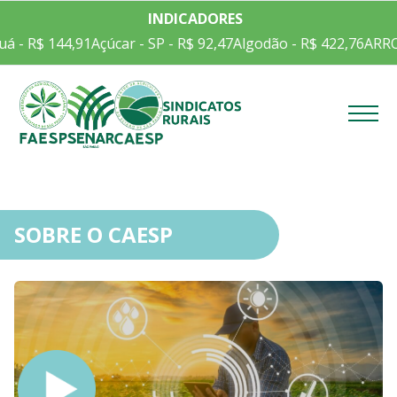
INDICADORES
 - R$ 144,91
Açúcar - SP - R$ 92,47
Algodão - R$ 422,76
ARROZ
Menu
SOBRE O CAESP