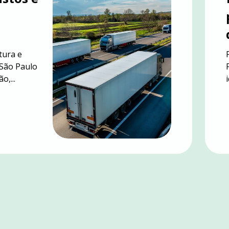
tura e
 São Paulo
o,...