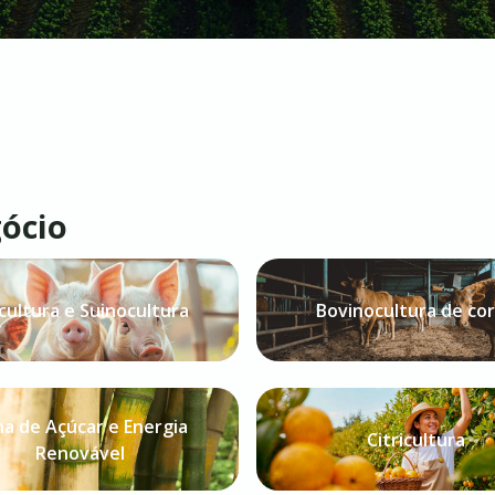
gócio
cultura e Suinocultura
Bovinocultura de co
a de Açúcar e Energia
Citricultura
Renovável