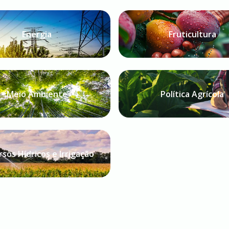
Energia
Fruticultura
Meio Ambiente
Política Agrícola
sos Hídricos e Irrigação