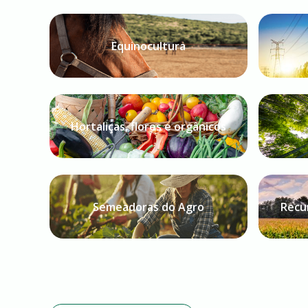
Equinocultura
Hortaliças, flores e orgânicos
Semeadoras do Agro
Recur