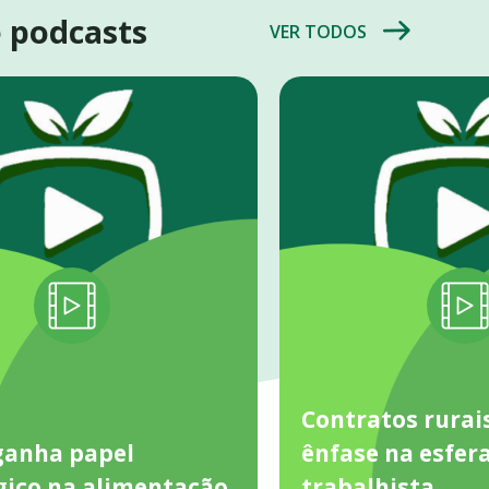
e podcasts
VER TODOS
Contratos rurai
ganha papel
ênfase na esfer
gico na alimentação
trabalhista