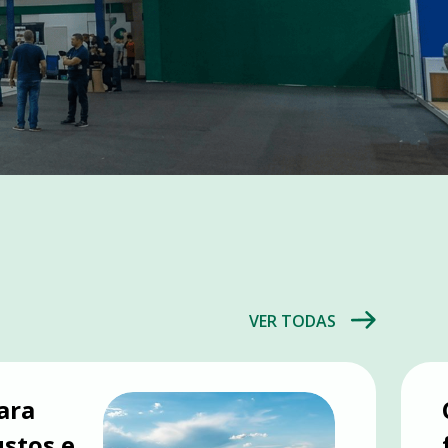
VER TODAS
ara
ustos e