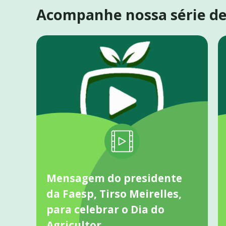
Acompanhe nossa série de 
Mensagem do presidente
da Faesp, Tirso Meirelles,
para celebrar o Dia do
Agricultor