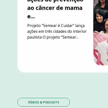
FEIRA DO
ao câncer de mama
EMPREENDEDOR 202
e...
Projeto “Semear é Cuidar” lança
ações em três cidades do interior
paulista O projeto “Semear...
VÍDEOS & PODCASTS