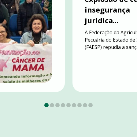
insegurança
6
jurídica...
A Federação da Agricul
Pecuária do Estado de
(FAESP) repudia a sançã