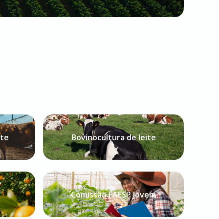
rte
Bovinocultura de leite
Comissão FAESP Jovem