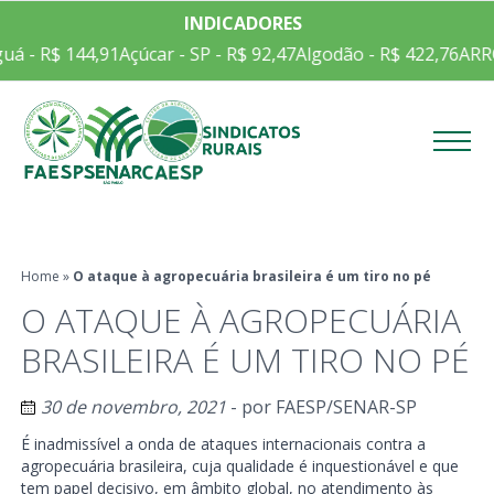
INDICADORES
uá - R$ 144,91
Açúcar - SP - R$ 92,47
Algodão - R$ 422,76
ARRO
Menu
Home
»
O ataque à agropecuária brasileira é um tiro no pé
O ATAQUE À AGROPECUÁRIA
BRASILEIRA É UM TIRO NO PÉ
30 de novembro, 2021
- por
FAESP/SENAR-SP
É inadmissível a onda de ataques internacionais contra a
agropecuária brasileira, cuja qualidade é inquestionável e que
tem papel decisivo, em âmbito global, no atendimento às