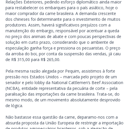
Relações Exteriores, pedindo esforço diplomático ainda maior
para restabelecer os embarques para o país asiático, hoje o
maior comprador da carne brasileira. A demanda crescente
dos chineses foi determinante para o investimento de muitos
produtores. Assim, haverá significativos prejuízos com a
manutenção do embargo, responsável por acentuar a queda
no preço dos animais de abate e com poucas perspectivas de
solução em curto prazo, considerando que o ambiente de
especulação ganha força e pressiona os pecuaristas. O preço
da arroba do boi, por conta da suspensão das vendas, já caiu
de R$ 315,00 para R$ 265,00.
Pela mesma razão alegada por Pequim, assistimos à forte
pressão nos Estados Unidos – marcada pelo projeto de um
senador e pelo lobby da National Cattlemen’s Beef Association
(NCBA), entidade representativa da pecuária de corte – pela
paralisação das importações da carne brasileira. Trata-se, do
mesmo modo, de um movimento absolutamente desprovido
de lógica.
Não bastasse essa questão da carne, deparamo-nos com a
absurda proposta da União Europeia de restringir a importação
de produtos agropecuários brasileiros, sob a alegação de