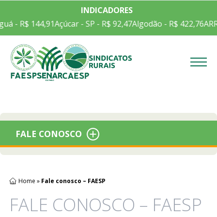
INDICADORES
uá - R$ 144,91
Açúcar - SP - R$ 92,47
Algodão - R$ 422,76
ARR
Menu
FALE CONOSCO
Home
»
Fale conosco – FAESP
FALE CONOSCO – FAESP