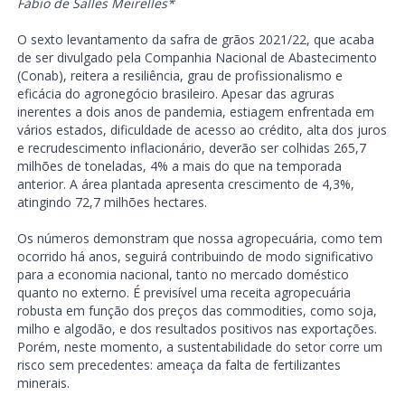
Fábio de Salles Meirelles*
O sexto levantamento da safra de grãos 2021/22, que acaba
de ser divulgado pela Companhia Nacional de Abastecimento
(Conab), reitera a resiliência, grau de profissionalismo e
eficácia do agronegócio brasileiro. Apesar das agruras
inerentes a dois anos de pandemia, estiagem enfrentada em
vários estados, dificuldade de acesso ao crédito, alta dos juros
e recrudescimento inflacionário, deverão ser colhidas 265,7
milhões de toneladas, 4% a mais do que na temporada
anterior. A área plantada apresenta crescimento de 4,3%,
atingindo 72,7 milhões hectares.
Os números demonstram que nossa agropecuária, como tem
ocorrido há anos, seguirá contribuindo de modo significativo
para a economia nacional, tanto no mercado doméstico
quanto no externo. É previsível uma receita agropecuária
robusta em função dos preços das commodities, como soja,
milho e algodão, e dos resultados positivos nas exportações.
Porém, neste momento, a sustentabilidade do setor corre um
risco sem precedentes: ameaça da falta de fertilizantes
minerais.