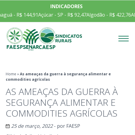
INDICADORES
aguá - R$ 144,91
Açúcar - SP - R$ 92,47
Algodão - R$ 422,76
AR
Menu
Home
»
As ameaças da guerra à segurança alimentar e
commodities agrícolas
AS AMEAÇAS DA GUERRA À
SEGURANÇA ALIMENTAR E
COMMODITIES AGRÍCOLAS
25 de março, 2022
- por
FAESP