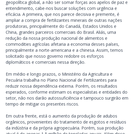
geopolítica global, a não ser somar forças aos apelos de paz e
entendimento, cabe-nos buscar soluções com urgência e
eficácia. A primeira, que nos parece decisiva e premente, é
ampliar a compra de fertilizantes minerais de outras nações
produtoras, principalmente do Canadá, Estados Unidos e
China, grandes parceiros comerciais do Brasil. Aliás, uma
redução da nossa produção nacional de alimentos e
commodities agrícolas afetaria a economia desses países,
principalmente a norte-americana e a chinesa. Assim, temos
solicitado que nosso governo redobre os esforços
diplomáticos e comerciais nessa direção.
Em médio e longo prazos, o Ministério da Agricultura e
Pecuária trabalha no Plano Nacional de Fertilizantes para
reduzir nossa dependência externa. Porém, os resultados
esperados, conforme estimam os especialistas e entidades do
setor, não nos darão autossuficiência e tampouco surgirão em
tempo de mitigar os presentes riscos.
Em outra frente, está o aumento da produção de adubos
orgânicos, provenientes do tratamento de esgotos e resíduos
da indústria e da própria agropecuária. Porém, sua produção
atual é de apenas 1,5 milhão de toneladas anuais. Além disso,