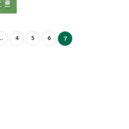
…
4
5
6
7