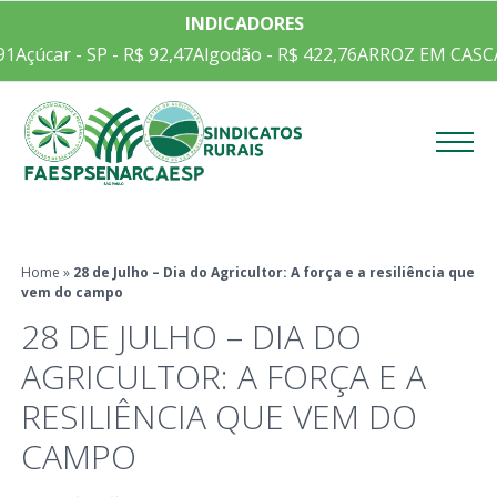
INDICADORES
1
Açúcar - SP - R$ 92,47
Algodão - R$ 422,76
ARROZ EM CASCA C
Menu
Home
»
28 de Julho – Dia do Agricultor: A força e a resiliência que
vem do campo
28 DE JULHO – DIA DO
AGRICULTOR: A FORÇA E A
RESILIÊNCIA QUE VEM DO
CAMPO