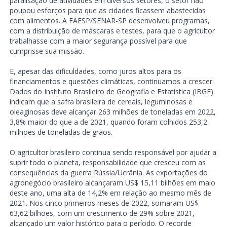
paralisação de atividades em diversos setores, o setor não
poupou esforços para que as cidades ficassem abastecidas
com alimentos. A FAESP/SENAR-SP desenvolveu programas,
com a distribuição de máscaras e testes, para que o agricultor
trabalhasse com a maior segurança possível para que
cumprisse sua missão.
E, apesar das dificuldades, como juros altos para os
financiamentos e questões climáticas, continuamos a crescer.
Dados do Instituto Brasileiro de Geografia e Estatística (IBGE)
indicam que a safra brasileira de cereais, leguminosas e
oleaginosas deve alcançar 263 milhões de toneladas em 2022,
3,8% maior do que a de 2021, quando foram colhidos 253,2
milhões de toneladas de grãos.
O agricultor brasileiro continua sendo responsável por ajudar a
suprir todo o planeta, responsabilidade que cresceu com as
consequências da guerra Rússia/Ucrânia. As exportações do
agronegócio brasileiro alcançaram US$ 15,11 bilhões em maio
deste ano, uma alta de 14,2% em relação ao mesmo mês de
2021. Nos cinco primeiros meses de 2022, somaram US$
63,62 bilhões, com um crescimento de 29% sobre 2021,
alcançado um valor histórico para o período. O recorde