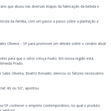
rano que atuou nas diversas etapas da fabricação da bebida e
inícola da família, com um passo a passo sobre a plantação e
 Sales Oliveira – SP para promover um debate sobre o cenário atual
entes para que o setor cresça muito. Em nossa região está
Almeida Prado.
 Sales Oliveira, Beatriz Bonadio, elencou os fatores necessários
ernet 4G ou 5G”, apontou.
gaba-SP conhecer o empório contemporâneo, no qual o produto
rtificial.