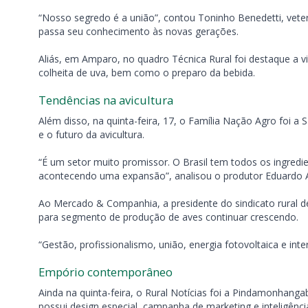
“Nosso segredo é a união”, contou Toninho Benedetti, vete
passa seu conhecimento às novas gerações.
Aliás, em Amparo, no quadro Técnica Rural foi destaque a v
colheita de uva, bem como o preparo da bebida.
Tendências na avicultura
Além disso, na quinta-feira, 17, o Família Nação Agro foi a
e o futuro da avicultura.
“É um setor muito promissor. O Brasil tem todos os ingredi
acontecendo uma expansão”, analisou o produtor Eduardo 
Ao Mercado & Companhia, a presidente do sindicato rural de
para segmento de produção de aves continuar crescendo.
“Gestão, profissionalismo, união, energia fotovoltaica e int
Empório contemporâneo
Ainda na quinta-feira, o Rural Notícias foi a Pindamonhan
possui design especial, campanha de marketing e inteligência a