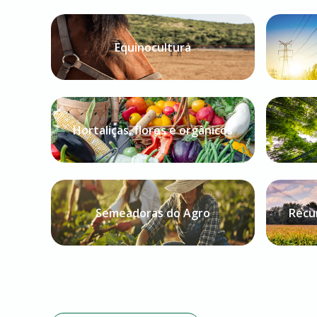
Equinocultura
Hortaliças, flores e orgânicos
Semeadoras do Agro
Recur