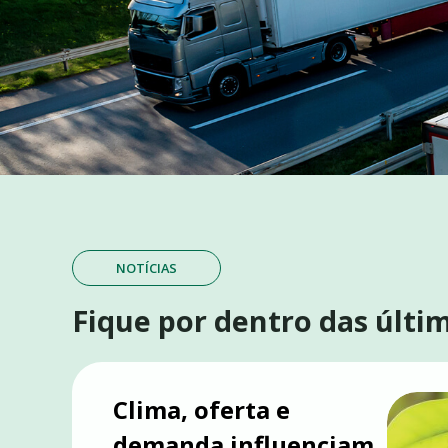
NOTÍCIAS
FAESP ALERTA PARA
Fique por dentro das últim
EXPLOSÃO DE CUST
INSEGURANÇA JURÍD
Clima, oferta e
demanda influenciam