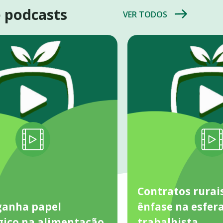
e podcasts
VER TODOS
Contratos rurai
ganha papel
ênfase na esfer
gico na alimentação
trabalhista