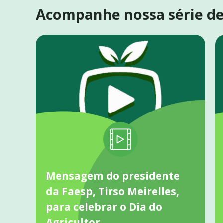
Acompanhe nossa série de 
Mensagem do presidente
da Faesp, Tirso Meirelles,
para celebrar o Dia do
Agricultor