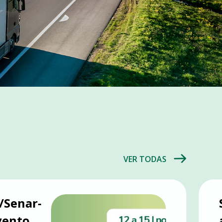
VER TODAS
/Senar-
vento