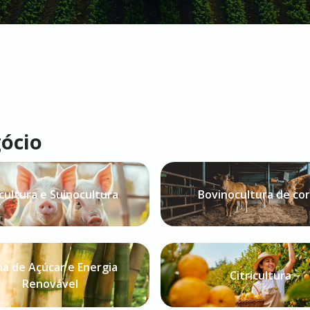
gócio
cultura e Suinocultura
Bovinocultura de co
a de Açúcar e Energia
Citricultura
Renovável