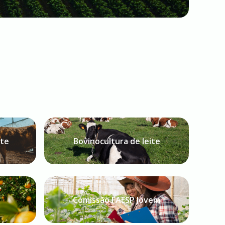
rte
Bovinocultura de leite
Comissão FAESP Jovem