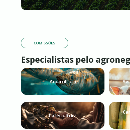
COMISSÕES
Especialistas pelo agrone
Aquicultura
Avi
Can
Cafeicultura