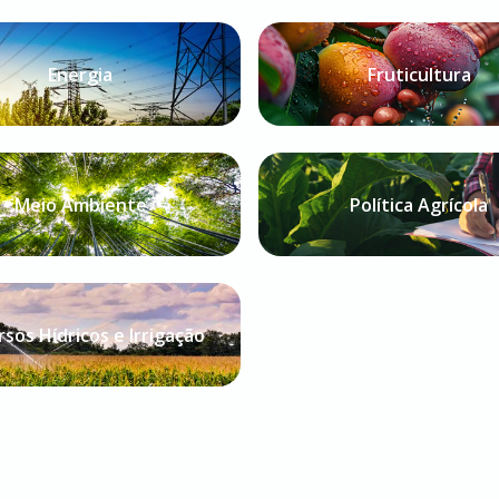
Energia
Fruticultura
Meio Ambiente
Política Agrícola
sos Hídricos e Irrigação