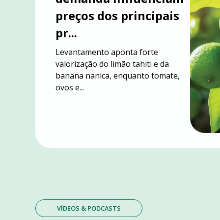
NO AGRO COM SAN
preços dos principais
DA
pr...
MP DO FRETE
Levantamento aponta forte
valorização do limão tahiti e da
banana nanica, enquanto tomate,
ovos e...
VÍDEOS & PODCASTS