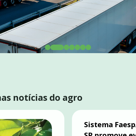
as notícias do agro
OS
E
ICA
Sistema Faesp
SP promove e