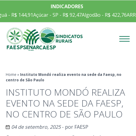
INDICADORES
á - R$ 144,91
Açúcar - SP - R$ 92,47
Algodão - R$ 422,76
ARROZ
Menu
Home
»
Instituto Mondó realiza evento na sede da Faesp, no
centro de São Paulo
INSTITUTO MONDÓ REALIZA
EVENTO NA SEDE DA FAESP,
NO CENTRO DE SÃO PAULO
04 de setembro, 2025
- por
FAESP