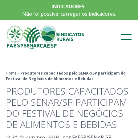
INDICADORES
Não foi possível carregar os indicadores.
Menu
Home
»
Produtores capacitados pelo SENAR/SP participam do
Festival de Negócios de Alimentos e Bebidas
PRODUTORES CAPACITADOS
PELO SENAR/SP PARTICIPAM
DO FESTIVAL DE NEGÓCIOS
DE ALIMENTOS E BEBIDAS
31 de outubro, 2019
- por
FAESP/SENAR-SP