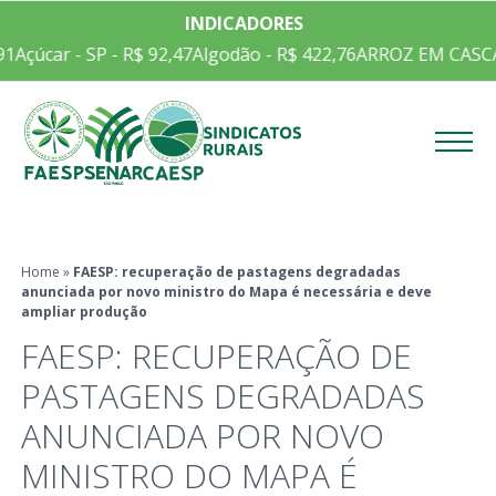
INDICADORES
1
Açúcar - SP - R$ 92,47
Algodão - R$ 422,76
ARROZ EM CASCA C
Menu
Home
»
FAESP: recuperação de pastagens degradadas
anunciada por novo ministro do Mapa é necessária e deve
ampliar produção
FAESP: RECUPERAÇÃO DE
PASTAGENS DEGRADADAS
ANUNCIADA POR NOVO
MINISTRO DO MAPA É