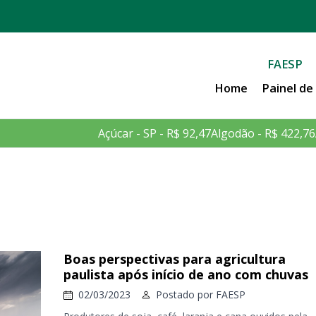
FAESP
Home
Painel d
Açúcar - SP - R$ 92,47
Algodão - R$ 422,76
Boas perspectivas para agricultura
paulista após início de ano com chuvas
02/03/2023
Postado por
FAESP