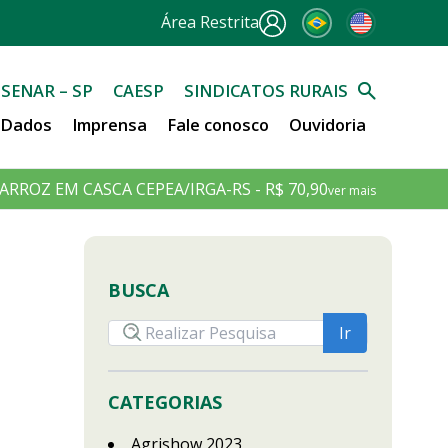
Área Restrita
SENAR – SP
CAESP
SINDICATOS RURAIS
e Dados
Imprensa
Fale conosco
Ouvidoria
ARROZ EM CASCA CEPEA/IRGA-RS - R$ 70,90
ver mais
BUSCA
CATEGORIAS
Agrishow 2023