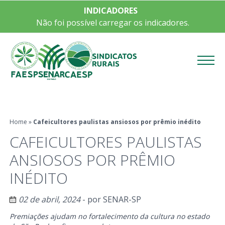
INDICADORES
Não foi possível carregar os indicadores.
Menu
Home
»
Cafeicultores paulistas ansiosos por prêmio inédito
CAFEICULTORES PAULISTAS
ANSIOSOS POR PRÊMIO
INÉDITO
02 de abril, 2024
- por
SENAR-SP
Premiações ajudam no fortalecimento da cultura no estado