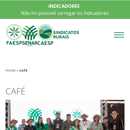
INDICADORES
Não foi possível carregar os indicadores.
Menu
Home
»
café
CAFÉ