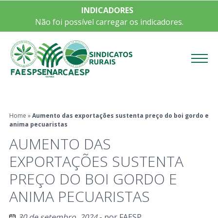
INDICADORES
Não foi possível carregar os indicadores.
Menu
Home
»
Aumento das exportações sustenta preço do boi gordo e
anima pecuaristas
AUMENTO DAS
EXPORTAÇÕES SUSTENTA
PREÇO DO BOI GORDO E
ANIMA PECUARISTAS
30 de setembro, 2024
- por
FAESP