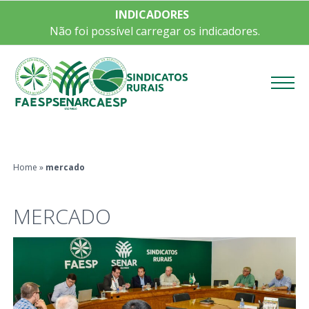
INDICADORES
Não foi possível carregar os indicadores.
Menu
Home
»
mercado
MERCADO