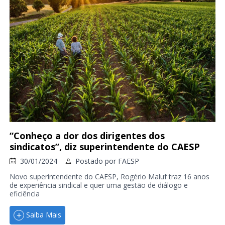
“Conheço a dor dos dirigentes dos
sindicatos”, diz superintendente do CAESP
30/01/2024
Postado por
FAESP
Novo superintendente do CAESP, Rogério Maluf traz 16 anos
de experiência sindical e quer uma gestão de diálogo e
eficiência
Saiba Mais