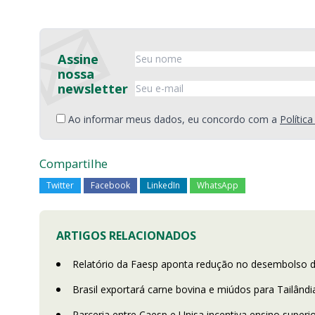
Assine
nossa
newsletter
Ao informar meus dados, eu concordo com a
Polític
Compartilhe
Twitter
Facebook
LinkedIn
WhatsApp
ARTIGOS RELACIONADOS
Relatório da Faesp aponta redução no desembolso do
Brasil exportará carne bovina e miúdos para Tailândi
Parceria entre Caesp e Unisa incentiva ensino super