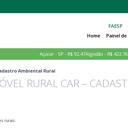
FAESP
Home
Painel d
Açúcar - SP - R$ 92,47
Algodão - R$ 422,76
Cadastro Ambiental Rural
ÓVEL RURAL CAR – CADAS
s rurais.