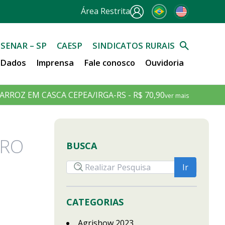
Área Restrita
SENAR – SP
CAESP
SINDICATOS RURAIS
e Dados
Imprensa
Fale conosco
Ouvidoria
ARROZ EM CASCA CEPEA/IRGA-RS - R$ 70,90
ver mais
TRO
BUSCA
CATEGORIAS
Agrishow 2023