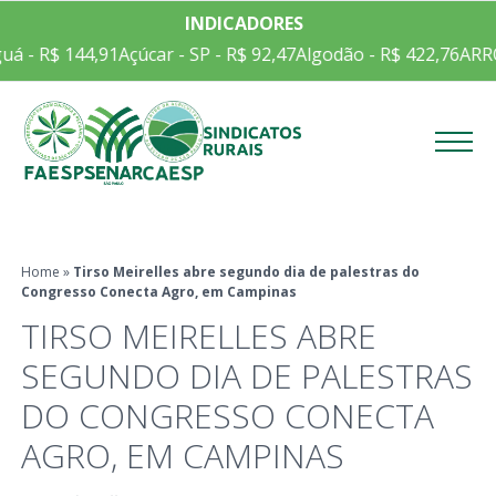
INDICADORES
 R$ 144,91
Açúcar - SP - R$ 92,47
Algodão - R$ 422,76
ARROZ E
Menu
Home
»
Tirso Meirelles abre segundo dia de palestras do
Congresso Conecta Agro, em Campinas
TIRSO MEIRELLES ABRE
SEGUNDO DIA DE PALESTRAS
DO CONGRESSO CONECTA
AGRO, EM CAMPINAS