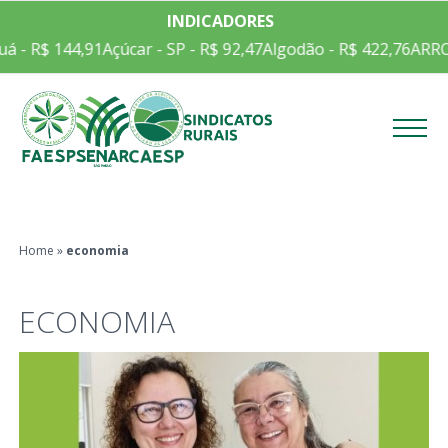
INDICADORES
- R$ 144,91
Açúcar - SP - R$ 92,47
Algodão - R$ 422,76
ARROZ E
Menu
Home
»
economia
ECONOMIA