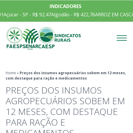
INDICADORES
Açúcar - SP - R$ 92,47
Algodão - R$ 422,76
ARROZ EM CASCA C
Menu
Home
»
Preços dos insumos agropecuários sobem em 12 meses,
com destaque para ração e medicamentos
PREÇOS DOS INSUMOS
AGROPECUÁRIOS SOBEM EM
12 MESES, COM DESTAQUE
PARA RAÇÃO E
MEDICAMENTOS