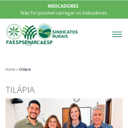
INDICADORES
Não foi possível carregar os indicadores.
Menu
Home
»
tilápia
TILÁPIA