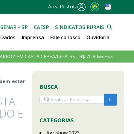
Área Restrita
SENAR – SP
CAESP
SINDICATOS RURAIS
e Dados
Imprensa
Fale conosco
Ouvidoria
ARROZ EM CASCA CEPEA/IRGA-RS - R$ 70,90
ver mais
 bem-estar
BUSCA
STA
DO E
CATEGORIAS
Agrishow 2023