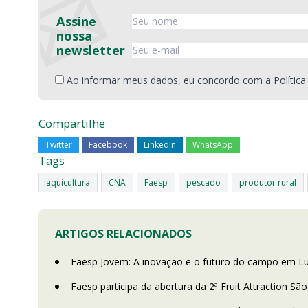
Assine
nossa
newsletter
Ao informar meus dados, eu concordo com a
Polític
Compartilhe
Twitter
Facebook
LinkedIn
WhatsApp
Tags
aquicultura
CNA
Faesp
pescado
produtor rural
ARTIGOS RELACIONADOS
Faesp Jovem: A inovação e o futuro do campo em Lu
Faesp participa da abertura da 2ª Fruit Attraction Sã