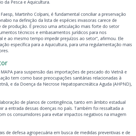
io da Pesca e Aquicultura.
Faesp, Martinho Colpani, é fundamental conciliar a preservação
nabio na definição da lista de espécies invasoras carece de
e de produção. É preciso uma articulação mais forte do setor
argumentos técnicos e embasamentos jurídicos para nos
l e ao mesmo tempo impedir prejuízos ao setor”, afirmou. Ele
lação específica para a Aquicultura, para uma regulamentação mais
ores.
tor
o MAPA para suspensão das importações de pescado do Vietnã e
citação tem como base preocupações sanitárias relacionadas à
no Vietnã, e da Doença da Necrose Hepatopancreática Aguda (AHPND),
laboração de planos de contingência, tanto em âmbito estadual
nir a entrada dessas doenças no país. Também foi ressaltada a
om os consumidores para evitar impactos negativos na imagem
uais de defesa agropecuária em busca de medidas preventivas e de