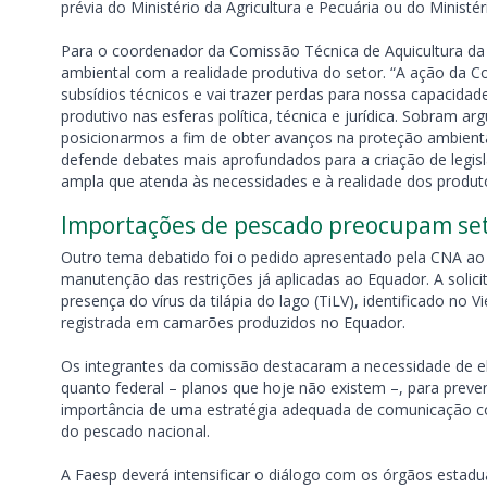
prévia do Ministério da Agricultura e Pecuária ou do Ministér
Para o coordenador da Comissão Técnica de Aquicultura da 
ambiental com a realidade produtiva do setor. “A ação da Co
subsídios técnicos e vai trazer perdas para nossa capacidad
produtivo nas esferas política, técnica e jurídica. Sobram 
posicionarmos a fim de obter avanços na proteção ambienta
defende debates mais aprofundados para a criação de legis
ampla que atenda às necessidades e à realidade dos produt
Importações de pescado preocupam se
Outro tema debatido foi o pedido apresentado pela CNA a
manutenção das restrições já aplicadas ao Equador. A soli
presença do vírus da tilápia do lago (TiLV), identificado 
registrada em camarões produzidos no Equador.
Os integrantes da comissão destacaram a necessidade de e
quanto federal – planos que hoje não existem –, para preve
importância de uma estratégia adequada de comunicação c
do pescado nacional.
A Faesp deverá intensificar o diálogo com os órgãos estad