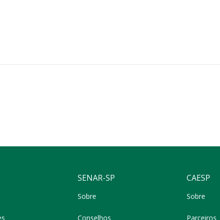
SENAR-SP
CAESP
Sobre
Sobre
es
Conselhos
Parceiros