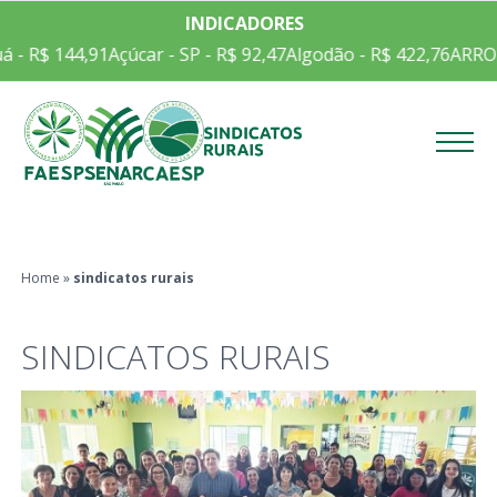
INDICADORES
 R$ 144,91
Açúcar - SP - R$ 92,47
Algodão - R$ 422,76
ARROZ E
Menu
Home
»
sindicatos rurais
SINDICATOS RURAIS