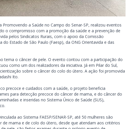
rama Promovendo a Saúde no Campo do Senar-SP, realizou eventos
rçando o compromisso com a promoção da saúde e a prevenção de
lvida pelos Sindicatos Rurais, com o apoio da Comissão
a do Estado de São Paulo (Faesp), da ONG Orientavida e das
mo tema o câncer de pele. O evento contou com a participação do
tuou como um dos realizadores da iniciativa. Já em Pilar do Sul,
scientização sobre o câncer do colo do útero. A ação foi promovida
dashi Ito.
co precoce e cuidados com a saúde, o projeto beneficia
ames para detecção precoce do câncer de mama, e do câncer do
aminhadas e inseridas no Sistema Único de Saúde (SUS),
co.
 vinculada ao Sistema FAESP/SENAR-SP, até 50 mulheres são
de mama e de colo do útero, desde que atendam aos critérios
 de pele, são feitos exames durante o próprio evento de