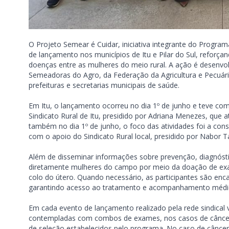
O Projeto Semear é Cuidar, iniciativa integrante do Prog
de lançamento nos municípios de Itu e Pilar do Sul, refo
doenças entre as mulheres do meio rural. A ação é desenvo
Semeadoras do Agro, da Federação da Agricultura e Pecuári
prefeituras e secretarias municipais de saúde.
Em Itu, o lançamento ocorreu no dia 1º de junho e teve co
Sindicato Rural de Itu, presidido por Adriana Menezes, que a
também no dia 1º de junho, o foco das atividades foi a con
com o apoio do Sindicato Rural local, presidido por Nabor Ta
Além de disseminar informações sobre prevenção, diagnósti
diretamente mulheres do campo por meio da doação de ex
colo do útero. Quando necessário, as participantes são enc
garantindo acesso ao tratamento e acompanhamento médi
Em cada evento de lançamento realizado pela rede sindical
contempladas com combos de exames, nos casos de câncer 
de seleção estabelecidos pelo programa. No caso de câncer