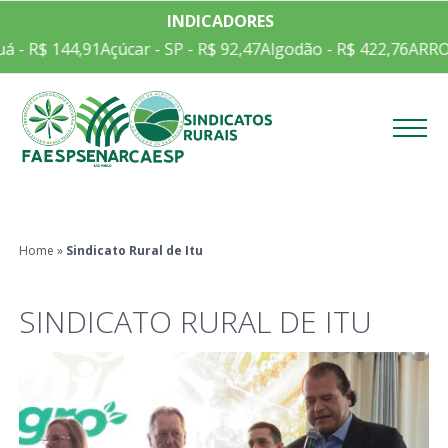
INDICADORES
- R$ 144,91
Açúcar - SP - R$ 92,47
Algodão - R$ 422,76
ARROZ 
Menu
Home
»
Sindicato Rural de Itu
SINDICATO RURAL DE ITU