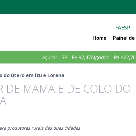
FAESP
Home
Painel d
Açúcar - SP - R$ 92,47
Algodão - R$ 422,76
o do útero em Itu e Lorena
 DE MAMA E DE COLO DO
NA
ara produtoras rurais das duas cidades