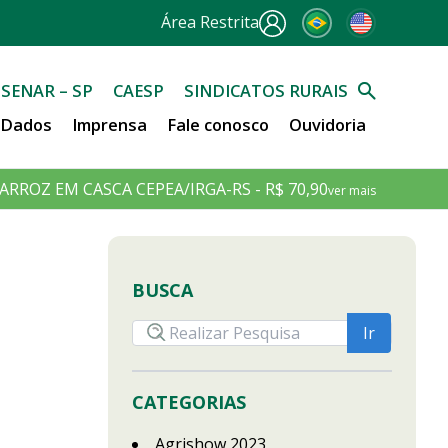
Área Restrita
SENAR – SP
CAESP
SINDICATOS RURAIS
e Dados
Imprensa
Fale conosco
Ouvidoria
ARROZ EM CASCA CEPEA/IRGA-RS - R$ 70,90
ver mais
BUSCA
CATEGORIAS
Agrishow 2023