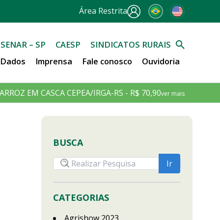
Área Restrita
SENAR – SP
CAESP
SINDICATOS RURAIS
e Dados
Imprensa
Fale conosco
Ouvidoria
ARROZ EM CASCA CEPEA/IRGA-RS - R$ 70,90
ver mais
BUSCA
CATEGORIAS
Agrishow 2023