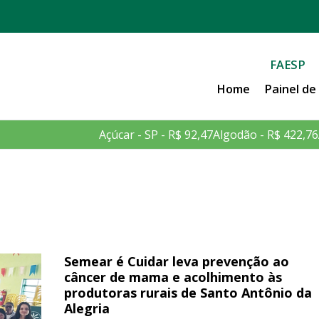
FAESP
Home
Painel d
Açúcar - SP - R$ 92,47
Algodão - R$ 422,76
Semear é Cuidar leva prevenção ao
câncer de mama e acolhimento às
produtoras rurais de Santo Antônio da
Alegria