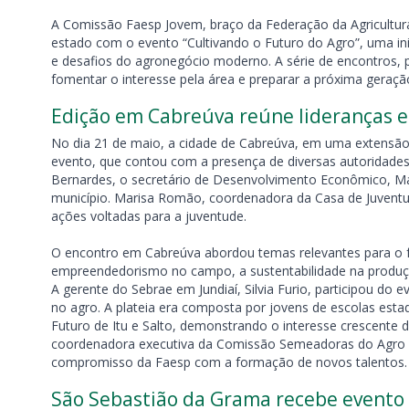
A Comissão Faesp Jovem, braço da Federação da Agricultura
estado com o evento “Cultivando o Futuro do Agro”, uma in
e desafios do agronegócio moderno. A série de encontros, 
fomentar o interesse pela área e preparar a próxima geração 
Edição em Cabreúva reúne lideranças e
No dia 21 de maio, a cidade de Cabreúva, em uma extensão 
evento, que contou com a presença de diversas autoridade
Bernardes, o secretário de Desenvolvimento Econômico, Mar
município. Marisa Romão, coordenadora da Casa de Juvent
ações voltadas para a juventude.
O encontro em Cabreúva abordou temas relevantes para o f
empreendedorismo no campo, a sustentabilidade na produção
A gerente do Sebrae em Jundiaí, Silvia Furio, participou d
no agro. A plateia era composta por jovens de escolas esta
Futuro de Itu e Salto, demonstrando o interesse crescente d
coordenadora executiva da Comissão Semeadoras do Agro d
compromisso da Faesp com a formação de novos talentos.
São Sebastião da Grama recebe evento