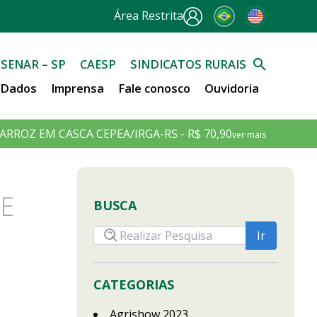
Área Restrita
SENAR – SP
CAESP
SINDICATOS RURAIS
e Dados
Imprensa
Fale conosco
Ouvidoria
ARROZ EM CASCA CEPEA/IRGA-RS - R$ 70,90
ver mais
E
BUSCA
CATEGORIAS
Agrishow 2023