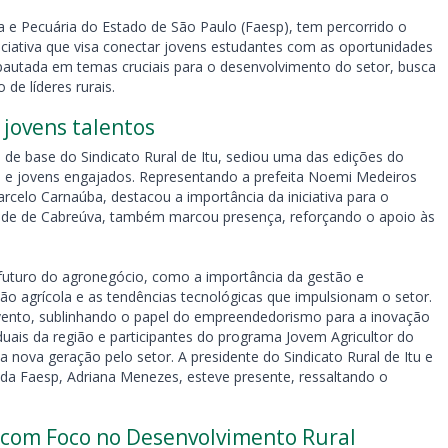
 e Pecuária do Estado de São Paulo (Faesp), tem percorrido o
iciativa que visa conectar jovens estudantes com as oportunidades
pautada em temas cruciais para o desenvolvimento do setor, busca
de líderes rurais.
 jovens talentos
de base do Sindicato Rural de Itu, sediou uma das edições do
s e jovens engajados. Representando a prefeita Noemi Medeiros
celo Carnaúba, destacou a importância da iniciativa para o
ude de Cabreúva, também marcou presença, reforçando o apoio às
uturo do agronegócio, como a importância da gestão e
 agrícola e as tendências tecnológicas que impulsionam o setor.
o evento, sublinhando o papel do empreendedorismo para a inovação
duais da região e participantes do programa Jovem Agricultor do
a nova geração pelo setor. A presidente do Sindicato Rural de Itu e
a Faesp, Adriana Menezes, esteve presente, ressaltando o
 com Foco no Desenvolvimento Rural