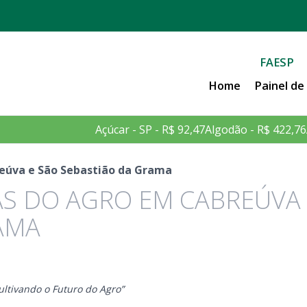
FAESP
Home
Painel d
Açúcar - SP - R$ 92,47
Algodão - R$ 422,76
eúva e São Sebastião da Grama
S DO AGRO EM CABREÚVA 
AMA
ltivando o Futuro do Agro”