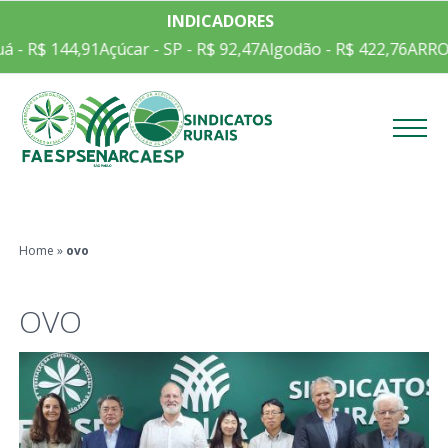
INDICADORES
 R$ 144,91
Açúcar - SP - R$ 92,47
Algodão - R$ 422,76
ARROZ E
Menu
Home
»
ovo
OVO