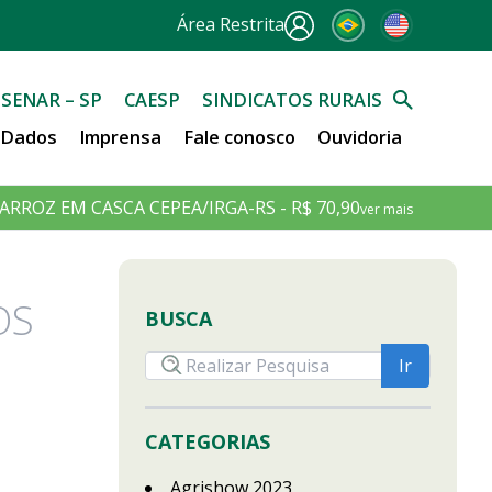
Área Restrita
SENAR – SP
CAESP
SINDICATOS RURAIS
e Dados
Imprensa
Fale conosco
Ouvidoria
ARROZ EM CASCA CEPEA/IRGA-RS - R$ 70,90
ver mais
OS
BUSCA
CATEGORIAS
Agrishow 2023