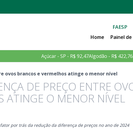
FAESP
Home
Painel d
Açúcar - SP - R$ 92,47
Algodão - R$ 422,76
re ovos brancos e vermelhos atinge o menor nível
RENÇA DE PREÇO ENTRE OV
 ATINGE O MENOR NÍVEL
 fator por trás da redução da diferença de preços no ano de 2024