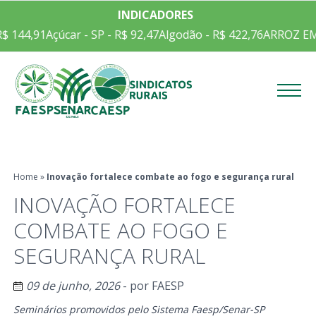
INDICADORES
,91
Açúcar - SP - R$ 92,47
Algodão - R$ 422,76
ARROZ EM CASCA
Menu
Home
»
Inovação fortalece combate ao fogo e segurança rural
INOVAÇÃO FORTALECE
COMBATE AO FOGO E
SEGURANÇA RURAL
09 de junho, 2026
- por
FAESP
Seminários promovidos pelo Sistema Faesp/Senar-SP