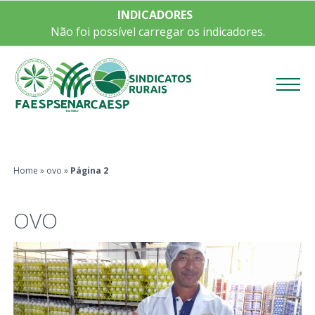
INDICADORES
Não foi possível carregar os indicadores.
Menu
Home
»
ovo
»
Página 2
OVO