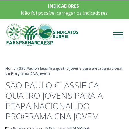
INDICADORES
Não foi possível carregar os indicadores.
Menu
Home
»
São Paulo classifica quatro jovens para a etapa nacional
do Programa CNA Jovem
SÃO PAULO CLASSIFICA
QUATRO JOVENS PARA A
ETAPA NACIONAL DO
PROGRAMA CNA JOVEM
06 de outubro, 2025
- por
SENAR-SP