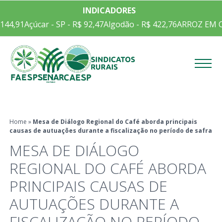
INDICADORES
çúcar - SP - R$ 92,47
Algodão - R$ 422,76
ARROZ EM CASCA CE
Menu
Home
»
Mesa de Diálogo Regional do Café aborda principais
causas de autuações durante a fiscalização no período de safra
MESA DE DIÁLOGO
REGIONAL DO CAFÉ ABORDA
PRINCIPAIS CAUSAS DE
AUTUAÇÕES DURANTE A
FISCALIZAÇÃO NO PERÍODO