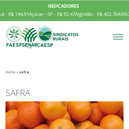
INDICADORES
 R$ 144,91
Açúcar - SP - R$ 92,47
Algodão - R$ 422,76
ARROZ E
Menu
Home
»
safra
SAFRA