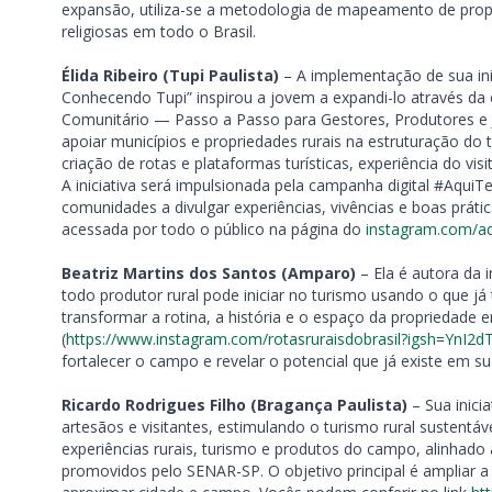
expansão, utiliza-se a metodologia de mapeamento de propr
religiosas em todo o Brasil.
Élida Ribeiro (Tupi Paulista)
– A implementação de sua ini
Conhecendo Tupi” inspirou a jovem a expandi-lo através da
Comunitário — Passo a Passo para Gestores, Produtores e J
apoiar municípios e propriedades rurais na estruturação do
criação de rotas e plataformas turísticas, experiência do visit
A iniciativa será impulsionada pela campanha digital #AquiT
comunidades a divulgar experiências, vivências e boas prát
acessada por todo o público na página do
instagram.com/aq
Beatriz Martins dos Santos (Amparo)
– Ela é autora da i
todo produtor rural pode iniciar no turismo usando o que j
transformar a rotina, a história e o espaço da propriedade e
(
https://www.instagram.com/rotasruraisdobrasil?igsh=YnI2
fortalecer o campo e revelar o potencial que já existe em su
Ricardo Rodrigues Filho (Bragança Paulista)
– Sua inici
artesãos e visitantes, estimulando o turismo rural sustentáve
experiências rurais, turismo e produtos do campo, alinhad
promovidos pelo SENAR-SP. O objetivo principal é ampliar a 