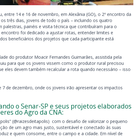
, entre 14 e 16 de novembro, em Alexânia (GO), o 2º encontro da
s três dias, jovens de todo o país – incluindo os quatro
palestras, painéis e visita técnica que contribuíram para o
encontro foi dedicado a ajustar rotas, entender limites e
dos beneficiários dos projetos que cada participante está
ade do produtor Moacir Fernandes Guimarães, assistida pela
ibuiu para que os jovens vissem como o produtor rural precisou
que eles devem também recalcular a rota quando necessário – isso
6 e 7 de dezembro, onde os jovens irão apresentar os impactos
ando o Senar-SP e seus projetos elaborados
deres do Agro da CNA:
ápolis” (@raizesdeitapolis) com o desafio de valorizar o pequeno
ução de um agro mais justo, sustentável e conectado às suas
roduz e quem consome, entre o campo e a cidade. Em nível de