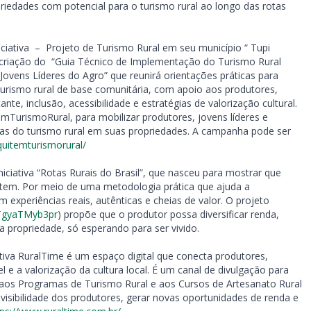
iedades com potencial para o turismo rural ao longo das rotas
ciativa – Projeto de Turismo Rural em seu município “ Tupi
 criação do “Guia Técnico de Implementação do Turismo Rural
ovens Líderes do Agro” que reunirá orientações práticas para
 turismo rural de base comunitária, com apoio aos produtores,
ante, inclusão, acessibilidade e estratégias de valorização cultural.
emTurismoRural, para mobilizar produtores, jovens líderes e
icas do turismo rural em suas propriedades. A campanha pode ser
uitemturismorural/
niciativa “Rotas Rurais do Brasil”, que nasceu para mostrar que
á tem. Por meio de uma metodologia prática que ajuda a
m experiências reais, autênticas e cheias de valor. O projeto
dTgyaTMyb3pr
) propõe que o produtor possa diversificar renda,
a propriedade, só esperando para ser vivido.
ativa RuralTime é um espaço digital que conecta produtores,
l e a valorização da cultura local. É um canal de divulgação para
o aos Programas de Turismo Rural e aos Cursos de Artesanato Rural
visibilidade dos produtores, gerar novas oportunidades de renda e