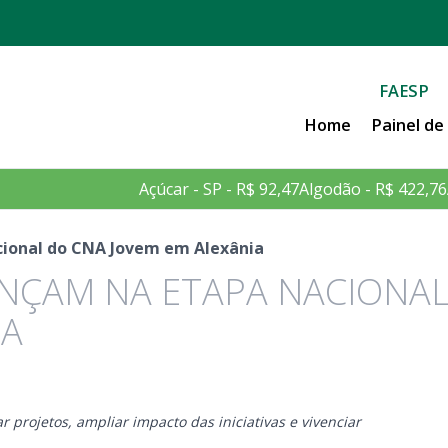
FAESP
Home
Painel d
Açúcar - SP - R$ 92,47
Algodão - R$ 422,76
cional do CNA Jovem em Alexânia
ANÇAM NA ETAPA NACIONA
IA
 projetos, ampliar impacto das iniciativas e vivenciar