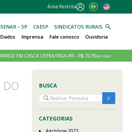
Área Restrita
SENAR – SP
CAESP
SINDICATOS RURAIS
e Dados
Imprensa
Fale conosco
Ouvidoria
ARROZ EM CASCA CEPEA/IRGA-RS - R$ 70,90
ver mais
L DO
BUSCA
CATEGORIAS
Agrishow 2023