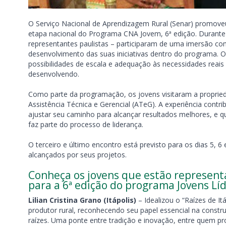
O Serviço Nacional de Aprendizagem Rural (Senar) promoveu
etapa nacional do Programa CNA Jovem, 6ª edição. Durante o
representantes paulistas – participaram de uma imersão com 
desenvolvimento das suas iniciativas dentro do programa. O 
possibilidades de escala e adequação às necessidades reais 
desenvolvendo.
Como parte da programação, os jovens visitaram a propried
Assistência Técnica e Gerencial (ATeG). A experiência contr
ajustar seu caminho para alcançar resultados melhores, e 
faz parte do processo de liderança.
O terceiro e último encontro está previsto para os dias 5, 
alcançados por seus projetos.
Conheça os jovens que estão represent
para a 6ª edição do programa Jovens Lí
Lilian Cristina Grano (Itápolis)
– Idealizou o “Raízes de It
produtor rural, reconhecendo seu papel essencial na constr
raízes. Uma ponte entre tradição e inovação, entre quem p