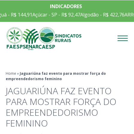
INDICADORES
- R$ 144,91
Açúcar - SP - R$ 92,47
Algodão - R$ 422,76
ARROZ 
Menu
Home
»
Jaguariúna faz evento para mostrar força do
empreendedorismo feminino
JAGUARIÚNA FAZ EVENTO
PARA MOSTRAR FORÇA DO
EMPREENDEDORISMO
FEMININO