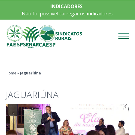
INDICADORES
Não foi possível carregar os indicadores.
Menu
Home
»
Jaguariúna
JAGUARIÚNA