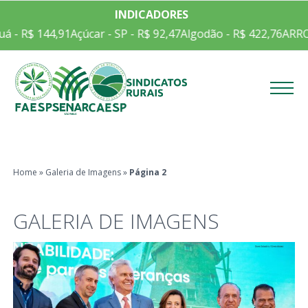
INDICADORES
- R$ 144,91
Açúcar - SP - R$ 92,47
Algodão - R$ 422,76
ARROZ E
Menu
Home
»
Galeria de Imagens
»
Página 2
GALERIA DE IMAGENS