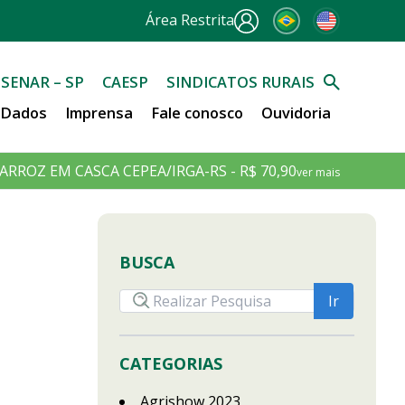
Área Restrita
SENAR – SP
CAESP
SINDICATOS RURAIS
e Dados
Imprensa
Fale conosco
Ouvidoria
ARROZ EM CASCA CEPEA/IRGA-RS - R$ 70,90
ver mais
BUSCA
CATEGORIAS
Agrishow 2023