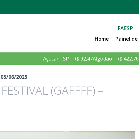
FAESP
Home
Painel d
Açúcar - SP - R$ 92,47
Algodão - R$ 422,76
 05/06/2025
ESTIVAL (GAFFFF) –