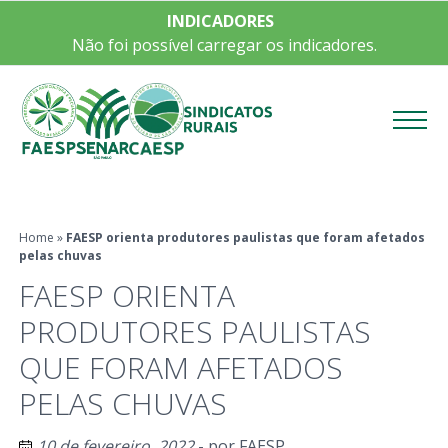
INDICADORES
Não foi possível carregar os indicadores.
Menu
Home
»
FAESP orienta produtores paulistas que foram afetados
pelas chuvas
FAESP ORIENTA
PRODUTORES PAULISTAS
QUE FORAM AFETADOS
PELAS CHUVAS
10 de fevereiro, 2022
- por
FAESP