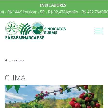
INDICADORES
- R$ 144,91
Açúcar - SP - R$ 92,47
Algodão - R$ 422,76
ARROZ E
Menu
Home
»
clima
CLIMA