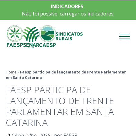
INDICADORES
Não foi possível carregar os indicadores.
Menu
Home
»
Faesp participa de lançamento de Frente Parlamentar
em Santa Catarina
FAESP PARTICIPA DE
LANÇAMENTO DE FRENTE
PARLAMENTAR EM SANTA
CATARINA
03 de julho, 2025
- por
FAESP