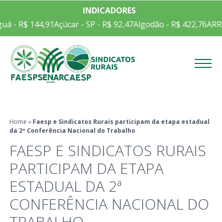
INDICADORES
uá - R$ 144,91
Açúcar - SP - R$ 92,47
Algodão - R$ 422,76
ARRO
Menu
Home
»
Faesp e Sindicatos Rurais participam da etapa estadual
da 2ª Conferência Nacional do Trabalho
FAESP E SINDICATOS RURAIS
PARTICIPAM DA ETAPA
ESTADUAL DA 2ª
CONFERÊNCIA NACIONAL DO
TRABALHO