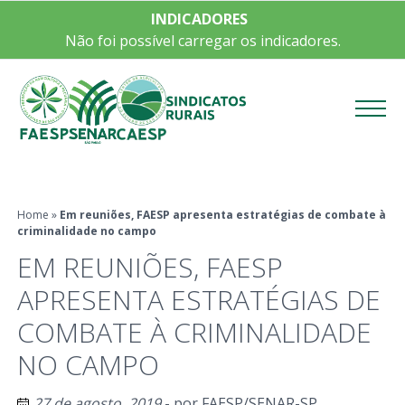
INDICADORES
Não foi possível carregar os indicadores.
Menu
Home
»
Em reuniões, FAESP apresenta estratégias de combate à
criminalidade no campo
EM REUNIÕES, FAESP
APRESENTA ESTRATÉGIAS DE
COMBATE À CRIMINALIDADE
NO CAMPO
27 de agosto, 2019
- por
FAESP/SENAR-SP