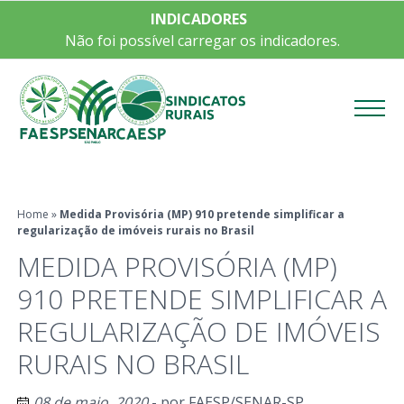
INDICADORES
Não foi possível carregar os indicadores.
Menu
Home
»
Medida Provisória (MP) 910 pretende simplificar a
regularização de imóveis rurais no Brasil
MEDIDA PROVISÓRIA (MP)
910 PRETENDE SIMPLIFICAR A
REGULARIZAÇÃO DE IMÓVEIS
RURAIS NO BRASIL
08 de maio, 2020
- por
FAESP/SENAR-SP