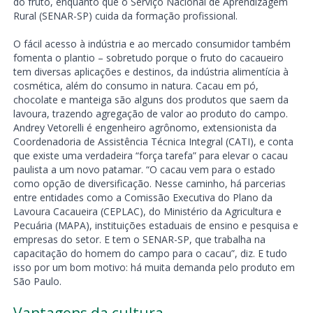
do fruto, enquanto que o Serviço Nacional de Aprendizagem
Rural (SENAR-SP) cuida da formação profissional.
O fácil acesso à indústria e ao mercado consumidor também
fomenta o plantio – sobretudo porque o fruto do cacaueiro
tem diversas aplicações e destinos, da indústria alimentícia à
cosmética, além do consumo in natura. Cacau em pó,
chocolate e manteiga são alguns dos produtos que saem da
lavoura, trazendo agregação de valor ao produto do campo.
Andrey Vetorelli é engenheiro agrônomo, extensionista da
Coordenadoria de Assistência Técnica Integral (CATI), e conta
que existe uma verdadeira “força tarefa” para elevar o cacau
paulista a um novo patamar. “O cacau vem para o estado
como opção de diversificação. Nesse caminho, há parcerias
entre entidades como a Comissão Executiva do Plano da
Lavoura Cacaueira (CEPLAC), do Ministério da Agricultura e
Pecuária (MAPA), instituições estaduais de ensino e pesquisa e
empresas do setor. E tem o SENAR-SP, que trabalha na
capacitação do homem do campo para o cacau”, diz. E tudo
isso por um bom motivo: há muita demanda pelo produto em
São Paulo.