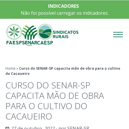
INDICADORES
Não foi possível carregar os indicadores.
Menu
Home
»
Curso do SENAR-SP capacita mão de obra para o cultivo
do Cacaueiro
CURSO DO SENAR-SP
CAPACITA MÃO DE OBRA
PARA O CULTIVO DO
CACAUEIRO
27 de outubro, 2022
- por
SENAR-SP