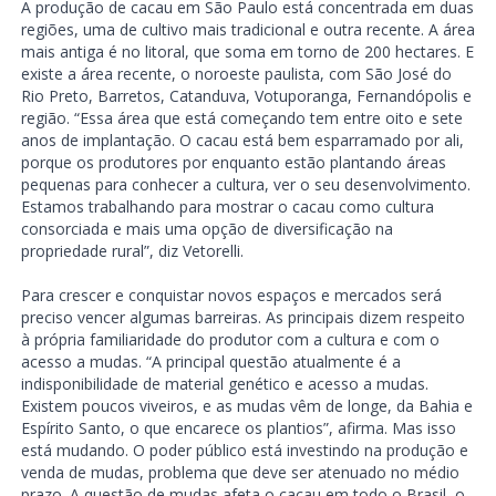
A produção de cacau em São Paulo está concentrada em duas
regiões, uma de cultivo mais tradicional e outra recente. A área
mais antiga é no litoral, que soma em torno de 200 hectares. E
existe a área recente, o noroeste paulista, com São José do
Rio Preto, Barretos, Catanduva, Votuporanga, Fernandópolis e
região. “Essa área que está começando tem entre oito e sete
anos de implantação. O cacau está bem esparramado por ali,
porque os produtores por enquanto estão plantando áreas
pequenas para conhecer a cultura, ver o seu desenvolvimento.
Estamos trabalhando para mostrar o cacau como cultura
consorciada e mais uma opção de diversificação na
propriedade rural”, diz Vetorelli.
Para crescer e conquistar novos espaços e mercados será
preciso vencer algumas barreiras. As principais dizem respeito
à própria familiaridade do produtor com a cultura e com o
acesso a mudas. “A principal questão atualmente é a
indisponibilidade de material genético e acesso a mudas.
Existem poucos viveiros, e as mudas vêm de longe, da Bahia e
Espírito Santo, o que encarece os plantios”, afirma. Mas isso
está mudando. O poder público está investindo na produção e
venda de mudas, problema que deve ser atenuado no médio
prazo. A questão de mudas afeta o cacau em todo o Brasil, o