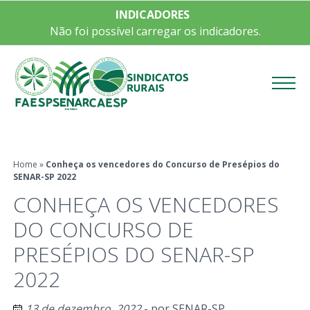
INDICADORES
Não foi possível carregar os indicadores.
Menu
Home
»
Conheça os vencedores do Concurso de Presépios do
SENAR-SP 2022
CONHEÇA OS VENCEDORES
DO CONCURSO DE
PRESÉPIOS DO SENAR-SP
2022
13 de dezembro, 2022
- por
SENAR-SP