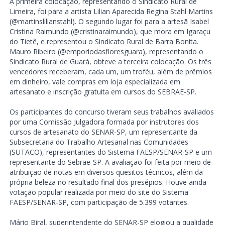
A primeira colocação, representando o Sindicato Rural de
Limeira, foi para a artista Lilian Aparecida Regina Stahl Martins
(@martinslilianstahl). O segundo lugar foi para a artesã Isabel
Cristina Raimundo (@cristinaraimundo), que mora em Igaraçu
do Tietê, e representou o Sindicato Rural de Barra Bonita.
Mauro Ribeiro (@emporiodasfloresguara), representando o
Sindicato Rural de Guará, obteve a terceira colocação. Os três
vencedores receberam, cada um, um troféu, além de prêmios
em dinheiro, vale compras em loja especializada em
artesanato e inscrição gratuita em cursos do SEBRAE-SP.
Os participantes do concurso tiveram seus trabalhos avaliados
por uma Comissão Julgadora formada por instrutores dos
cursos de artesanato do SENAR-SP, um representante da
Subsecretaria do Trabalho Artesanal nas Comunidades
(SUTACO), representantes do Sistema FAESP/SENAR-SP e um
representante do Sebrae-SP. A avaliação foi feita por meio de
atribuição de notas em diversos quesitos técnicos, além da
própria beleza no resultado final dos presépios. Houve ainda
votação popular realizada por meio do site do Sistema
FAESP/SENAR-SP, com participação de 5.399 votantes.
Mário Biral, superintendente do SENAR-SP elogiou a qualidade